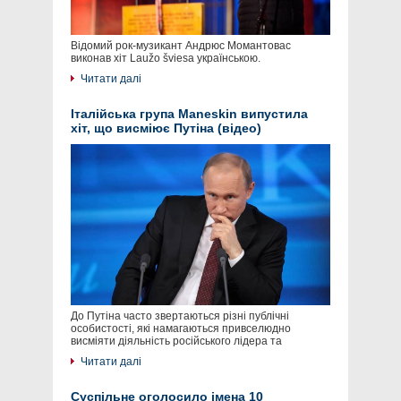
Відомий рок-музикант Андрюс Момантовас
виконав хіт Laužo šviesa українською.
Читати далі
Італійська група Maneskin випустила
хіт, що висміює Путіна (відео)
До Путіна часто звертаються різні публічні
особистості, які намагаються привселюдно
висміяти діяльність російського лідера та
Читати далі
Суспільне оголосило імена 10