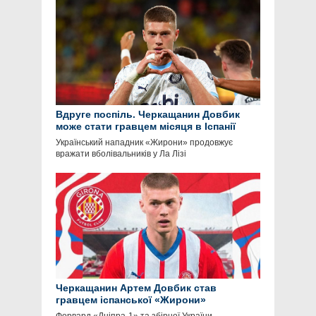
Вдруге поспіль. Черкащанин Довбик
може стати гравцем місяця в Іспанії
Український нападник «Жирони» продовжує
вражати вболівальників у Ла Лізі
Черкащанин Артем Довбик став
гравцем іспанської «Жирони»