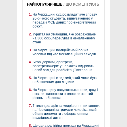
НАЙПОПУЛЯРНІШЕ
/
ЩО КОМЕНТУЮТЬ
На Черкащині суд розглядатиме справу
20-річного студента, звинуваченого у
передачі ФСБ даних про енергетичний
об'єкт.
Укриття на Уманщині, яке розраховане
на 300 осіб, перебуває в неналежному
стані
На Черкащині поліцейський побив
чоловіка під час мобілізаційних заходів
Бігові доріжки, орбітреки,
велотренажери: у Черкасах відкриють
новий зал для реабілітації ветеранів
На Черкащині є вид змії, який може бути
небезпечним для людини
На Черкащину насуваються грози, град і
шквали: синоптики оголосили жовтий
рівень небезпеки
7 тисяч доларів за «вирішення питання»:
на Черкащині затримали чоловіка, який
обіцяв допомогти з оформленням
інвалідності дитині
Ще одна релігійна громада на Черкащині