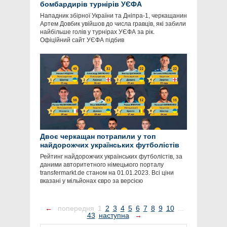
бомбардирів турнірів УЄФА
Нападник збірної України та Дніпра-1, черкащанин
Артем Довбик увійшов до числа гравців, які забили
найбільше голів у турнірах УЄФА за рік.
Офіційний сайт УЄФА підбив
Двоє черкащан потрапили у топ
найдорожчих українських футболістів
Рейтинг найдорожчих українських футболістів, за
даними авторитетного німецького порталу
transfermarkt.de станом на 01.01.2023. Всі ціни
вказані у мільйонах євро за версією
←
попередня
1
2
3
4
5
6
7
8
9
10
...
43
наступна
→