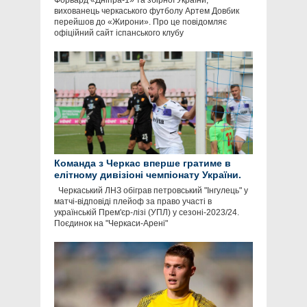
Форвард «Дніпра-1» та збірної України,
вихованець черкаського футболу Артем Довбик
перейшов до «Жирони». Про це повідомляє
офіційний сайт іспанського клубу
Команда з Черкас вперше гратиме в
елітному дивізіоні чемпіонату України.
Черкаський ЛНЗ обіграв петровський "Інгулець" у
матчі-відповіді плейоф за право участі в
українській Прем'єр-лізі (УПЛ) у сезоні-2023/24.
Поєдинок на "Черкаси-Арені"