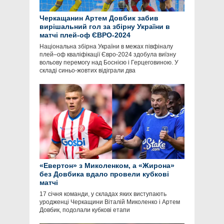
Черкащанин Артем Довбик забив
вирішальний гол за збірну України в
матчі плей-оф ЄВРО-2024
Національна збірна України в межах півфіналу
плей–оф кваліфікації Євро-2024 здобула виїзну
вольову перемогу над Боснією і Герцеговиною. У
складі синьо-жовтих відіграли два
«Евертон» з Миколенком, а «Жирона»
без Довбика вдало провели кубкові
матчі
17 січня команди, у складах яких виступають
уродженці Черкащини Віталій Миколенко і Артем
Довбик, подолали кубкові етапи