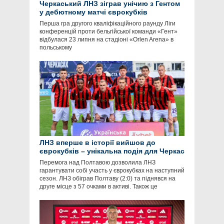
Черкаський ЛНЗ зіграв унічию з Гентом
у дебютному матчі єврокубків
Перша гра другого кваліфікаційного раунду Ліги
конференцій проти бельгійської команди «Гент»
відбулася 23 липня на стадіоні «Orlen Arena» в
польському
ЛНЗ вперше в історії вийшов до
єврокубків – унікальна подія для Черкас
Перемога над Полтавою дозволила ЛНЗ
гарантувати собі участь у єврокубках на наступний
сезон. ЛНЗ обіграв Полтаву (2:0) та піднявся на
друге місце з 57 очками в активі. Також це