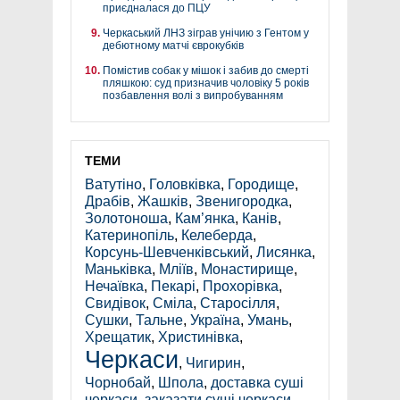
приєдналася до ПЦУ
Черкаський ЛНЗ зіграв унічию з Гентом у
дебютному матчі єврокубків
Помістив собак у мішок і забив до смерті
пляшкою: суд призначив чоловіку 5 років
позбавлення волі з випробуванням
ТЕМИ
Ватутіно
,
Головківка
,
Городище
,
Драбів
,
Жашків
,
Звенигородка
,
Золотоноша
,
Кам’янка
,
Канів
,
Катеринопіль
,
Келеберда
,
Корсунь-Шевченківський
,
Лисянка
,
Маньківка
,
Мліїв
,
Монастирище
,
Нечаївка
,
Пекарі
,
Прохорівка
,
Свидівок
,
Сміла
,
Старосілля
,
Сушки
,
Тальне
,
Україна
,
Умань
,
Хрещатик
,
Христинівка
,
Черкаси
,
Чигирин
,
Чорнобай
,
Шпола
,
доставка суші
черкаси
,
заказати суші черкаси
,