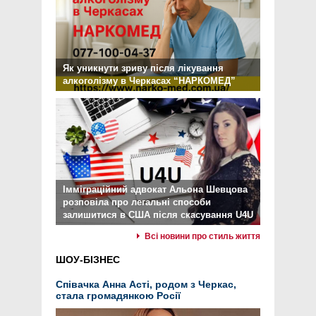
Як уникнути зриву після лікування
алкоголізму в Черкасах “НАРКОМЕД”
Імміграційний адвокат Альона Шевцова
розповіла про легальні способи
залишитися в США після скасування U4U
Всі новини про стиль життя
ШОУ-БІЗНЕС
Співачка Анна Асті, родом з Черкас,
стала громадянкою Росії