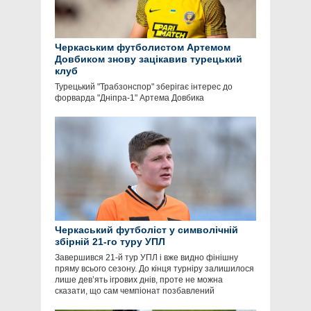
Черкаським футболистом Артемом
Довбиком знову зацікавив турецький
клуб
Турецький "Трабзонспор" зберігає інтерес до
форварда "Дніпра-1" Артема Довбика
Черкаський футболіст у символічній
збірній 21-го туру УПЛ
Завершився 21-й тур УПЛ і вже видно фінішну
пряму всього сезону. До кінця турніру залишилося
лише дев’ять ігрових днів, проте не можна
сказати, що сам чемпіонат позбавлений