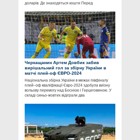
доларів. Де знаходяться кошти Перед
Черкащанин Артем Довбик забив
вирішальний гол за збірну України в
матчі плей-оф ЄВРО-2024
Національна збірна України в межах півфіналу
плей–оф кваліфікації Євро-2024 здобула виїзну
вольову перемогу над Боснією і Герцеговиною. У
складі синьо-жовтих відіграли два