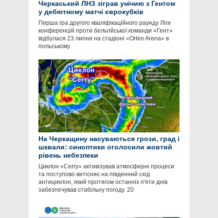
Черкаський ЛНЗ зіграв унічию з Гентом
у дебютному матчі єврокубків
Перша гра другого кваліфікаційного раунду Ліги
конференцій проти бельгійської команди «Гент»
відбулася 23 липня на стадіоні «Orlen Arena» в
польському
На Черкащину насуваються грози, град і
шквали: синоптики оголосили жовтий
рівень небезпеки
Циклон «Cerry» активізував атмосферні процеси
та поступово витісняє на південний схід
антициклон, який протягом останніх п'яти днів
забезпечував стабільну погоду. 20