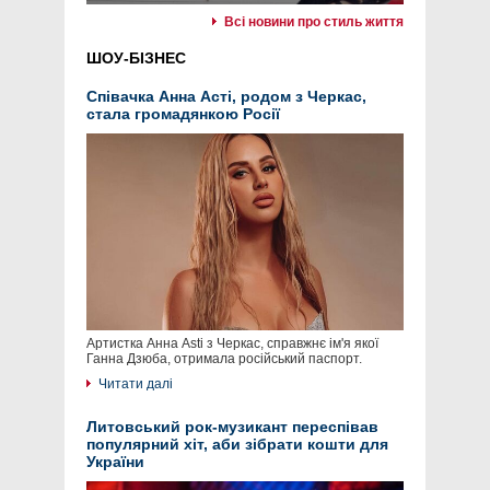
Всі новини про стиль життя
ШОУ-БІЗНЕС
Співачка Анна Асті, родом з Черкас,
стала громадянкою Росії
Артистка Анна Asti з Черкас, справжнє ім'я якої
Ганна Дзюба, отримала російський паспорт.
Читати далі
Литовський рок-музикант переспівав
популярний хіт, аби зібрати кошти для
України