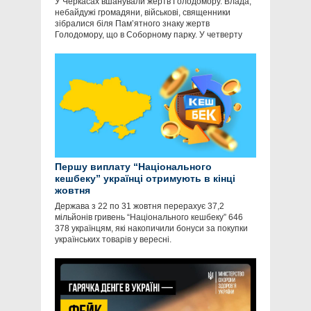
У Черкасах вшанували жертв Голодомору. Влада,
небайдужі громадяни, військові, священники
зібралися біля Пам’ятного знаку жертв
Голодомору, що в Соборному парку. У четверту
Першу виплату “Національного
кешбеку” українці отримують в кінці
жовтня
Держава з 22 по 31 жовтня перерахує 37,2
мільйонів гривень “Національного кешбеку” 646
378 українцям, які накопичили бонуси за покупки
українських товарів у вересні.