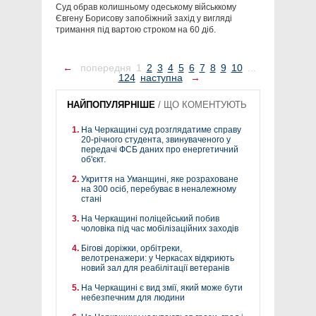
Суд обрав колишньому одеському військкому
Євгену Борисову запобіжний захід у вигляді
тримання під вартою строком на 60 діб.
←
попередня
1
2
3
4
5
6
7
8
9
10
...
124
наступна
→
НАЙПОПУЛЯРНІШЕ
/
ЩО КОМЕНТУЮТЬ
На Черкащині суд розглядатиме справу
20-річного студента, звинуваченого у
передачі ФСБ даних про енергетичний
об'єкт.
Укриття на Уманщині, яке розраховане
на 300 осіб, перебуває в неналежному
стані
На Черкащині поліцейський побив
чоловіка під час мобілізаційних заходів
Бігові доріжки, орбітреки,
велотренажери: у Черкасах відкриють
новий зал для реабілітації ветеранів
На Черкащині є вид змії, який може бути
небезпечним для людини