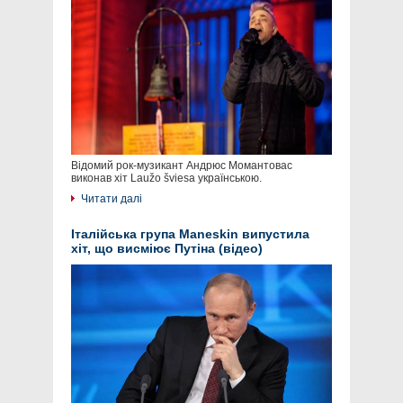
Відомий рок-музикант Андрюс Момантовас
виконав хіт Laužo šviesa українською.
Читати далі
Італійська група Maneskin випустила
хіт, що висміює Путіна (відео)