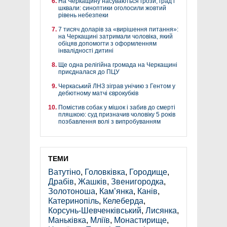
На Черкащину насуваються грози, град і
шквали: синоптики оголосили жовтий
рівень небезпеки
7 тисяч доларів за «вирішення питання»:
на Черкащині затримали чоловіка, який
обіцяв допомогти з оформленням
інвалідності дитині
Ще одна релігійна громада на Черкащині
приєдналася до ПЦУ
Черкаський ЛНЗ зіграв унічию з Гентом у
дебютному матчі єврокубків
Помістив собак у мішок і забив до смерті
пляшкою: суд призначив чоловіку 5 років
позбавлення волі з випробуванням
ТЕМИ
Ватутіно
,
Головківка
,
Городище
,
Драбів
,
Жашків
,
Звенигородка
,
Золотоноша
,
Кам’янка
,
Канів
,
Катеринопіль
,
Келеберда
,
Корсунь-Шевченківський
,
Лисянка
,
Маньківка
,
Мліїв
,
Монастирище
,