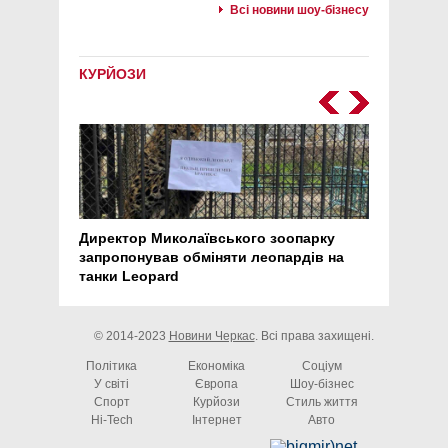
Всі новини шоу-бізнесу
КУРЙОЗИ
Директор Миколаївського зоопарку
Перс
запропонував обміняти леопардів на
30 ро
танки Leopard
арте
© 2014-2023
Новини Черкас
. Всі права захищені.
Політика
Економіка
Соціум
У світі
Європа
Шоу-бізнес
Спорт
Курйози
Стиль життя
Hi-Tech
Інтернет
Авто