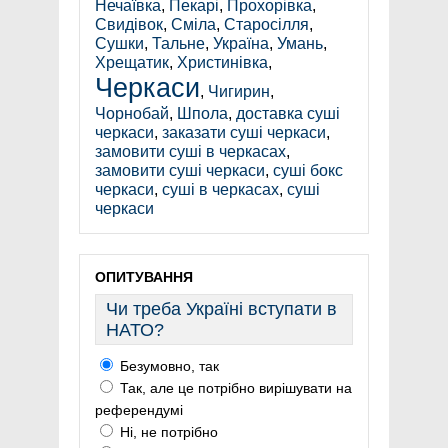
Нечаївка
,
Пекарі
,
Прохорівка
,
Свидівок
,
Сміла
,
Старосілля
,
Сушки
,
Тальне
,
Україна
,
Умань
,
Хрещатик
,
Христинівка
,
Черкаси
,
Чигирин
,
Чорнобай
,
Шпола
,
доставка суші
черкаси
,
заказати суші черкаси
,
замовити суші в черкасах
,
замовити суші черкаси
,
суші бокс
черкаси
,
суші в черкасах
,
суші
черкаси
ОПИТУВАННЯ
Чи треба Україні вступати в
НАТО?
Безумовно, так
Так, але це потрібно вирішувати на
референдумі
Ні, не потрібно