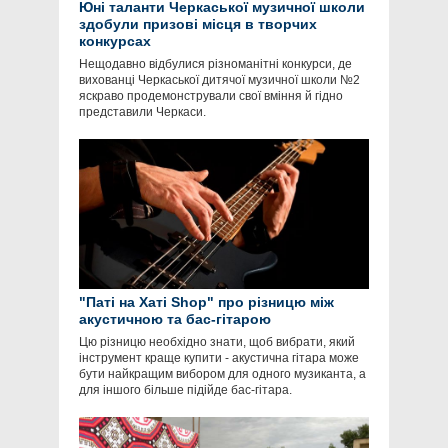
Юні таланти Черкаської музичної школи
здобули призові місця в творчих
конкурсах
Нещодавно відбулися різноманітні конкурси, де
вихованці Черкаської дитячої музичної школи №2
яскраво продемонстрували свої вміння й гідно
представили Черкаси.
"Паті на Хаті Shop" про різницю між
акустичною та бас-гітарою
Цю різницю необхідно знати, щоб вибрати, який
інструмент краще купити - акустична гітара може
бути найкращим вибором для одного музиканта, а
для іншого більше підійде бас-гітара.