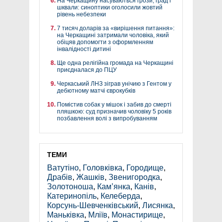
На Черкащину насуваються грози, град і
шквали: синоптики оголосили жовтий
рівень небезпеки
7 тисяч доларів за «вирішення питання»:
на Черкащині затримали чоловіка, який
обіцяв допомогти з оформленням
інвалідності дитині
Ще одна релігійна громада на Черкащині
приєдналася до ПЦУ
Черкаський ЛНЗ зіграв унічию з Гентом у
дебютному матчі єврокубків
Помістив собак у мішок і забив до смерті
пляшкою: суд призначив чоловіку 5 років
позбавлення волі з випробуванням
ТЕМИ
Ватутіно
,
Головківка
,
Городище
,
Драбів
,
Жашків
,
Звенигородка
,
Золотоноша
,
Кам’янка
,
Канів
,
Катеринопіль
,
Келеберда
,
Корсунь-Шевченківський
,
Лисянка
,
Маньківка
,
Мліїв
,
Монастирище
,