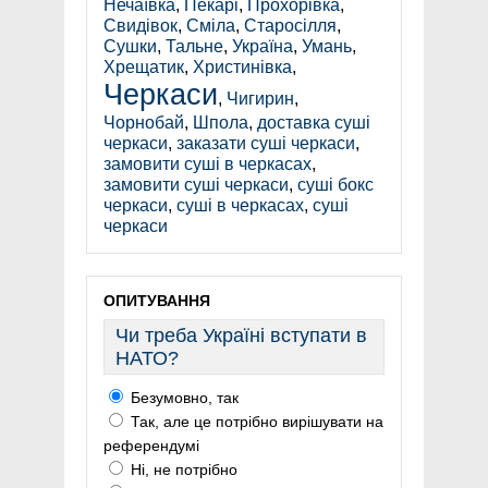
Нечаївка
,
Пекарі
,
Прохорівка
,
Свидівок
,
Сміла
,
Старосілля
,
Сушки
,
Тальне
,
Україна
,
Умань
,
Хрещатик
,
Христинівка
,
Черкаси
,
Чигирин
,
Чорнобай
,
Шпола
,
доставка суші
черкаси
,
заказати суші черкаси
,
замовити суші в черкасах
,
замовити суші черкаси
,
суші бокс
черкаси
,
суші в черкасах
,
суші
черкаси
ОПИТУВАННЯ
Чи треба Україні вступати в
НАТО?
Безумовно, так
Так, але це потрібно вирішувати на
референдумі
Ні, не потрібно