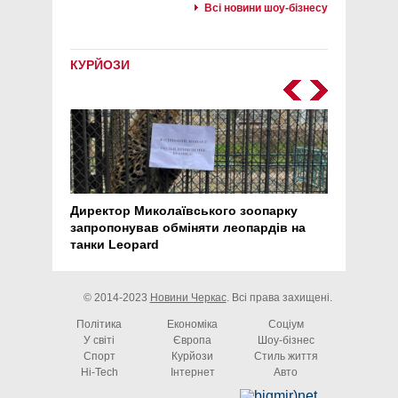
Всі новини шоу-бізнесу
КУРЙОЗИ
Директор Миколаївського зоопарку
Перс
запропонував обміняти леопардів на
30 ро
танки Leopard
арте
© 2014-2023
Новини Черкас
. Всі права захищені.
Політика
Економіка
Соціум
У світі
Європа
Шоу-бізнес
Спорт
Курйози
Стиль життя
Hi-Tech
Інтернет
Авто