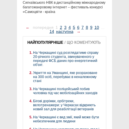
Сигнаївського НВК в дистанційному міжнародному
багатожанровому інтернет – фестиваль конкурсі
«Самоцвіти - країна
←
попередня
1
2
3
4
5
6
7
8
9
10
...
14
наступна
→
НАЙПОПУЛЯРНІШЕ
/
ЩО КОМЕНТУЮТЬ
На Черкащині суд розглядатиме справу
20-річного студента, звинуваченого у
передачі ФСБ даних про енергетичний
об'єкт.
Укриття на Уманщині, яке розраховане
на 300 осіб, перебуває в неналежному
стані
На Черкащині поліцейський побив
чоловіка під час мобілізаційних заходів
Бігові доріжки, орбітреки,
велотренажери: у Черкасах відкриють
новий зал для реабілітації ветеранів
На Черкащині є вид змії, який може бути
небезпечним для людини