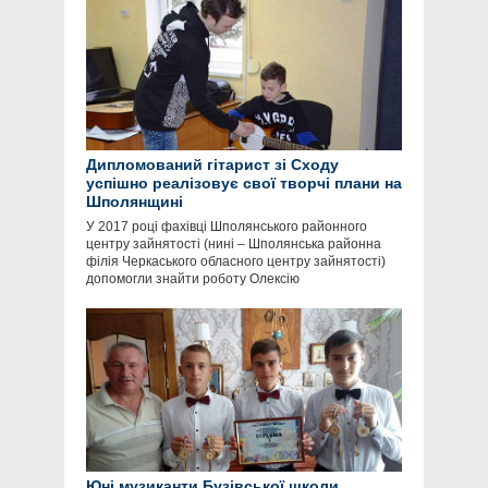
Дипломований гітарист зі Сходу
успішно реалізовує свої творчі плани на
Шполянщині
У 2017 році фахівці Шполянського районного
центру зайнятості (нині – Шполянська районна
філія Черкаського обласного центру зайнятості)
допомогли знайти роботу Олексію
Юні музиканти Бузівської школи