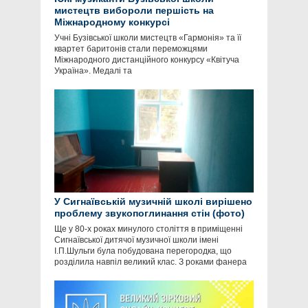
мистецтв вибороли першість на
Міжнародному конкурсі
Учні Бузівської школи мистецтв «Гармонія» та її
квартет баритонів стали переможцями
Міжнародного дистанційного конкурсу «Квітуча
Україна». Медалі та
У Сигнаївській музичній школі вирішено
проблему звукопоглинання стін (фото)
Ще у 80-х роках минулого століття в приміщенні
Сигнаївської дитячої музичної школи імені
І.П.Шульги була побудована перегородка, що
розділила навпіл великий клас. З роками фанера