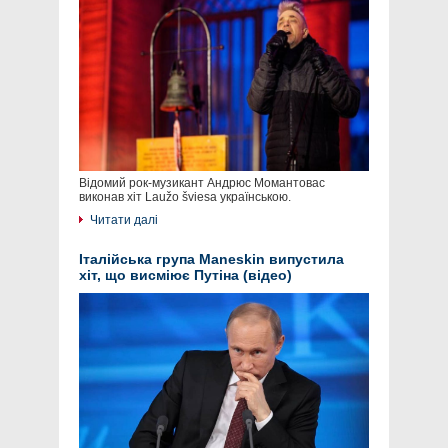
Відомий рок-музикант Андрюс Момантовас
виконав хіт Laužo šviesa українською.
Читати далі
Італійська група Maneskin випустила
хіт, що висміює Путіна (відео)