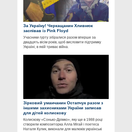
За Україну! Черкащанин Хливнюк
заспівав із Pink Floyd
Учасники гурту зібралися разом вперше за
двадцять вісім років, щоб висловити підтримку
Україні, в якій триває війна.
Зірковий уманчанин Остапчук разом з
іншими захисниками України записав
для дітей колискову
Колискову «Сонько-Дрімко», яку ще в 1988 році
створили композиторка Алла Мігай і поетеса
Наталя Кулик, виконали для малюків українські