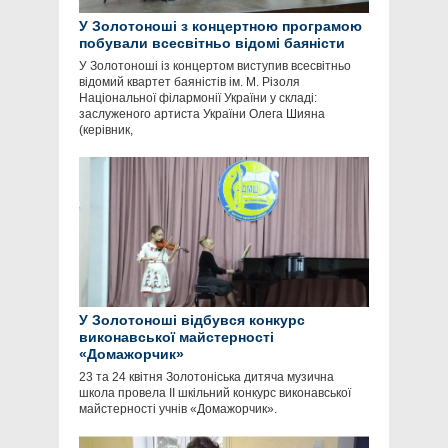
У Золотоноші з концертною програмою
побували всесвітньо відомі баяністи
У Золотоноші із концертом виступив всесвітньо
відомий квартет баяністів ім. М. Різоля
Національної філармонії України у складі:
заслуженого артиста України Олега Шияна
(керівник,
У Золотоноші відбувся конкурс
виконавської майстерності
«Домажорчик»
23 та 24 квітня Золотоніська дитяча музична
школа провела II шкільний конкурс виконавської
майстерності учнів «Домажорчик».